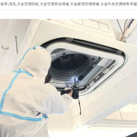
养,清洗,大金空调回收,大金空调售后维修,大金家用空调维修,大金中央空调销售等服务